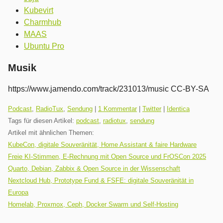
Kubevirt
Charmhub
MAAS
Ubuntu Pro
Musik
https://www.jamendo.com/track/231013/music CC-BY-SA
Kategorien:
Podcast
,
RadioTux
,
Sendung
|
1 Kommentar
|
Twitter
|
Identica
Tags für diesen Artikel:
podcast
,
radiotux
,
sendung
Artikel mit ähnlichen Themen:
KubeCon, digitale Souveränität, Home Assistant & faire Hardware
Freie KI-Stimmen, E-Rechnung mit Open Source und FrOSCon 2025
Quarto, Debian, Zabbix & Open Source in der Wissenschaft
Nextcloud Hub, Prototype Fund & FSFE: digitale Souveränität in
Europa
Homelab, Proxmox, Ceph, Docker Swarm und Self-Hosting