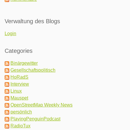
Verwaltung des Blogs
Login
Categories
Binärgewitter
Gesellschaftspolitisch
HoRadS
Interview
Linux
Mauspet
OpenStreetMap Weekly News
persönlich
PlayingPenguinPodcast
RadioTux