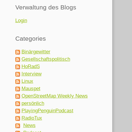
Verwaltung des Blogs
Login
Categories
Binärgewitter
Gesellschaftspolitisch
HoRadS
Interview
Linux
Mauspet
OpenStreetMap Weekly News
persönlich
PlayingPenguinPodcast
RadioTux
News