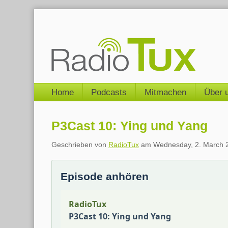
Skip
to
content
Navigation
Home
Podcasts
Mitmachen
Über 
P3Cast 10: Ying und Yang
Geschrieben von
RadioTux
am
Wednesday, 2. March 
Episode anhören