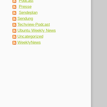
Podcast
Presse
Sendeplan
Sendung
Techview-Podcast
Ubuntu Weekly News
Uncategorized
WeeklyNews