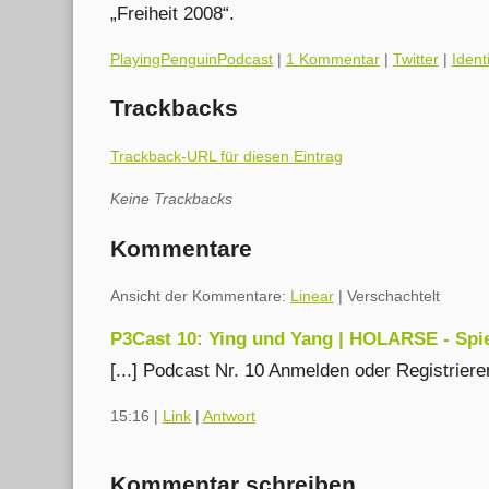
„Freiheit 2008“.
Kategorien:
PlayingPenguinPodcast
|
1 Kommentar
|
Twitter
|
Ident
Trackbacks
Trackback-URL für diesen Eintrag
Keine Trackbacks
Kommentare
Ansicht der Kommentare:
Linear
| Verschachtelt
P3Cast 10: Ying und Yang | HOLARSE - Spie
[...] Podcast Nr. 10 Anmelden oder Registrier
15:16
|
Link
|
Antwort
Kommentar schreiben