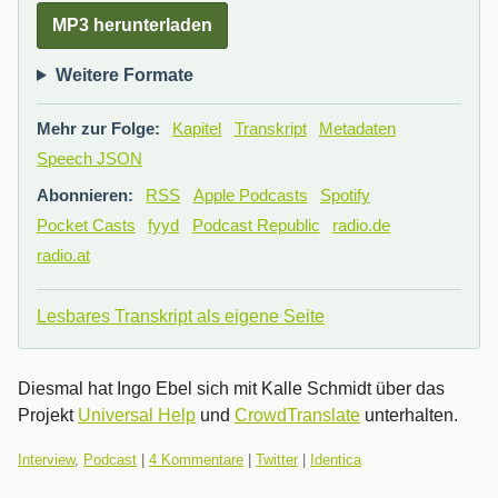
MP3 herunterladen
Weitere Formate
Mehr zur Folge:
Kapitel
Transkript
Metadaten
Speech JSON
Abonnieren:
RSS
Apple Podcasts
Spotify
Pocket Casts
fyyd
Podcast Republic
radio.de
radio.at
Lesbares Transkript als eigene Seite
Diesmal hat Ingo Ebel sich mit Kalle Schmidt über das
Projekt
Universal Help
und
CrowdTranslate
unterhalten.
Kategorien:
Interview
,
Podcast
|
4 Kommentare
|
Twitter
|
Identica