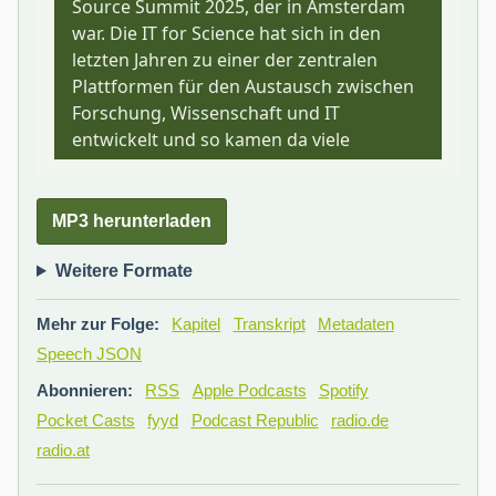
MP3 herunterladen
Weitere Formate
Mehr zur Folge:
Kapitel
Transkript
Metadaten
Speech JSON
Abonnieren:
RSS
Apple Podcasts
Spotify
Pocket Casts
fyyd
Podcast Republic
radio.de
radio.at