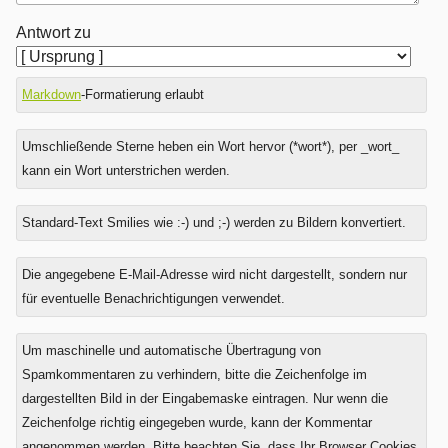
Antwort zu
Markdown
-Formatierung erlaubt
Umschließende Sterne heben ein Wort hervor (*wort*), per _wort_
kann ein Wort unterstrichen werden.
Standard-Text Smilies wie :-) und ;-) werden zu Bildern konvertiert.
Was
Die angegebene E-Mail-Adresse wird nicht dargestellt, sondern nur
ist
für eventuelle Benachrichtigungen verwendet.
Drei
plus
Um maschinelle und automatische Übertragung von
Sechs?
Spamkommentaren zu verhindern, bitte die Zeichenfolge im
dargestellten Bild in der Eingabemaske eintragen. Nur wenn die
Zeichenfolge richtig eingegeben wurde, kann der Kommentar
angenommen werden. Bitte beachten Sie, dass Ihr Browser Cookies