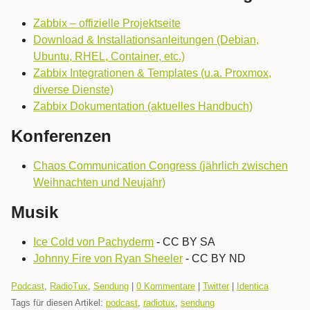
Zabbix – offizielle Projektseite
Download & Installationsanleitungen (Debian,
Ubuntu, RHEL, Container, etc.)
Zabbix Integrationen & Templates (u.a. Proxmox,
diverse Dienste)
Zabbix Dokumentation (aktuelles Handbuch)
Konferenzen
Chaos Communication Congress (jährlich zwischen
Weihnachten und Neujahr)
Musik
Ice Cold von Pachyderm
- CC BY SA
Johnny Fire von Ryan Sheeler
- CC BY ND
Kategorien:
Podcast
,
RadioTux
,
Sendung
|
0 Kommentare
|
Twitter
|
Identica
Tags für diesen Artikel:
podcast
,
radiotux
,
sendung