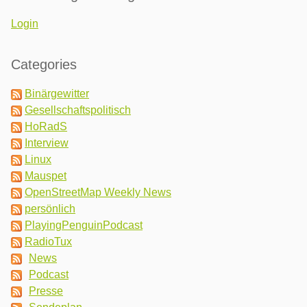
Login
Categories
Binärgewitter
Gesellschaftspolitisch
HoRadS
Interview
Linux
Mauspet
OpenStreetMap Weekly News
persönlich
PlayingPenguinPodcast
RadioTux
News
Podcast
Presse